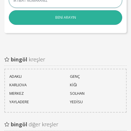
BENİ ARAYIN
bingöl
kreşler
ADAKLI
GENÇ
KARLIOVA
KİĞI
MERKEZ
SOLHAN
YAYLADERE
YEDİSU
bingöl
diğer kreşler