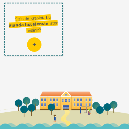
Sizin de Kreşiniz bu
ister
alanda listelensin
misiniz?