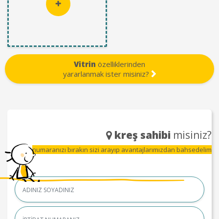
Vitrin
özelliklerinden
yararlanmak ister misiniz?
kreş sahibi
misiniz?
numaranızı bırakın sizi arayıp avantajlarımızdan bahsedelim
Name
Name