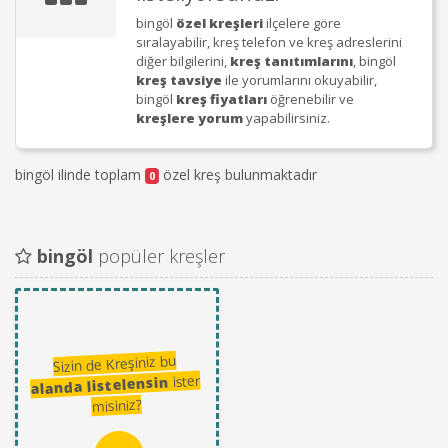
bingöl
özel kreşleri
ilçelere göre
sıralayabilir, kreş telefon ve kreş adreslerini
diğer bilgilerini,
kreş tanıtımlarını
, bingöl
kreş tavsiye
ile yorumlarını okuyabilir,
bingöl
kreş fiyatları
öğrenebilir ve
kreşlere yorum
yapabilirsiniz.
bingöl ilinde toplam
özel kreş bulunmaktadır
0
bingöl
popüler kreşler
Sizin de Kreşiniz bu
ister
alanda listelensin
misiniz?