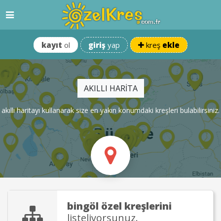
kayıt
ol
giriş
yap
kreş
ekle
AKILLI HARİTA
akıllı haritayı kullanarak size en yakın konumdaki kreşleri bulabilirsiniz.
bingöl
özel kreşlerini
listeliyorsunuz.