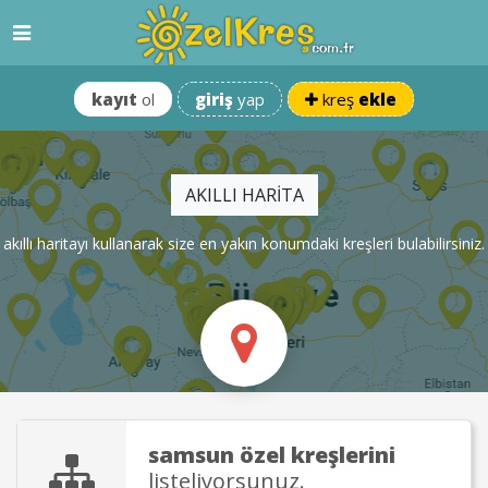
kayıt
ol
giriş
yap
kreş
ekle
AKILLI HARİTA
akıllı haritayı kullanarak size en yakın konumdaki kreşleri bulabilirsiniz.
samsun
özel kreşlerini
listeliyorsunuz.