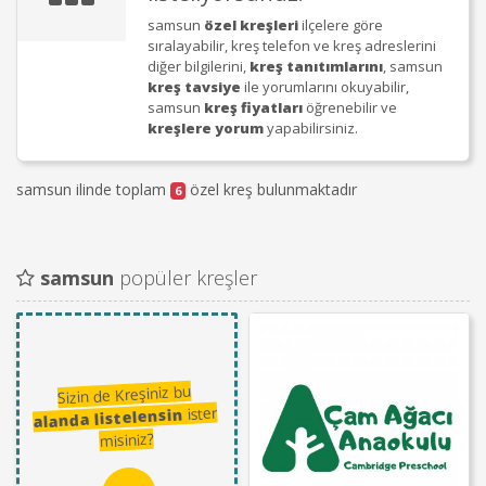
samsun
özel kreşleri
ilçelere göre
sıralayabilir, kreş telefon ve kreş adreslerini
diğer bilgilerini,
kreş tanıtımlarını
, samsun
kreş tavsiye
ile yorumlarını okuyabilir,
samsun
kreş fiyatları
öğrenebilir ve
kreşlere yorum
yapabilirsiniz.
samsun ilinde toplam
özel kreş bulunmaktadır
6
samsun
popüler kreşler
Sizin de Kreşiniz bu
ister
alanda listelensin
misiniz?