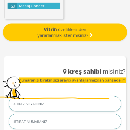
Mesaj Gönder
Vitrin
özelliklerinden
yararlanmak ister misiniz?
kreş sahibi
misiniz?
numaranızı bırakın sizi arayıp avantajlarımızdan bahsedelim
Name
Name