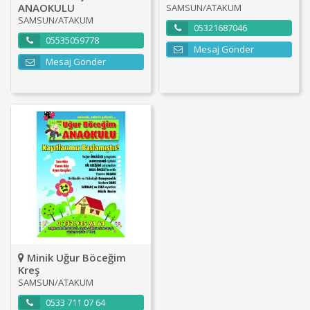
ANAOKULU
SAMSUN/ATAKUM
SAMSUN/ATAKUM
05321687046
05535059778
Mesaj Gönder
Mesaj Gönder
Minik Uğur Böceğim
Kreş
SAMSUN/ATAKUM
0533 711 07 64