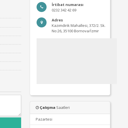
İrtibat numarası
0232 342 42 69
Adres
Kazımdirik Mahallesi, 372/2. Sk.
No:26, 35100 Bornova/İzmir
Çalışma
Saatleri
Pazartesi