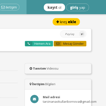
iletişim
kayıt
ol
giriş
yap
kreş
ekle
Paylaş
Hemen Ara
Mesaj Gönder
Tanıtım
Videosu
İletişim
Bilgileri
Mail adresi
tarcinanaokullaribornova@gmail.com