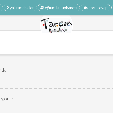
yakınımdakiler
eğitim kütüphanesi
soru cevap
nda
gorileri