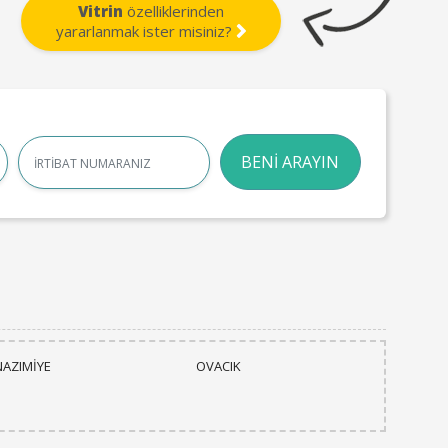
Vitrin
özelliklerinden
yararlanmak ister misiniz?
Name
BENİ ARAYIN
NAZIMİYE
OVACIK