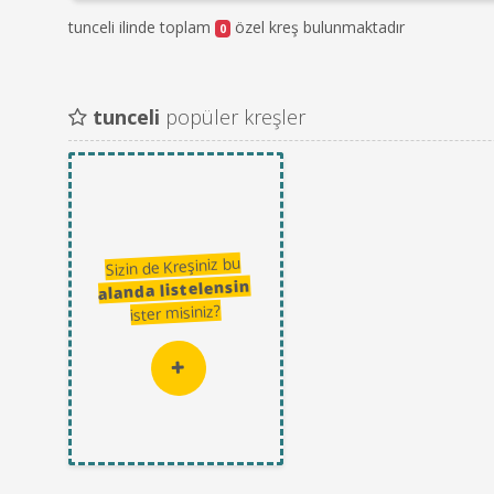
tunceli ilinde toplam
özel kreş bulunmaktadır
0
tunceli
popüler kreşler
Sizin de Kreşiniz bu
alanda listelensin
ister misiniz?