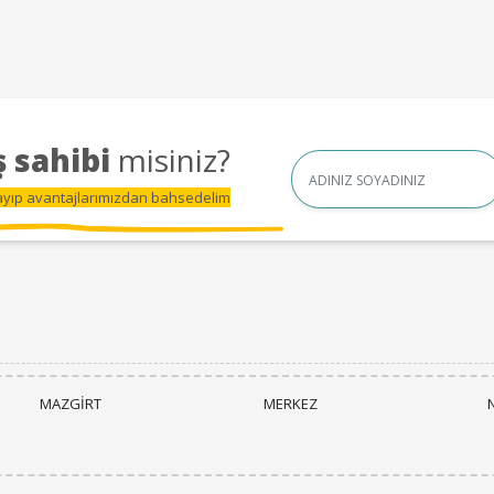
 sahibi
misiniz?
Name
rayıp avantajlarımızdan bahsedelim
MAZGİRT
MERKEZ