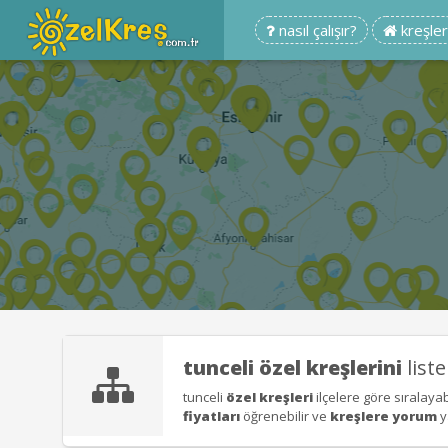
nasıl çalışır?
kreşler
tunceli
özel kreşlerini
list
tunceli
özel kreşleri
ilçelere göre sıralayabi
fiyatları
öğrenebilir ve
kreşlere yorum
y