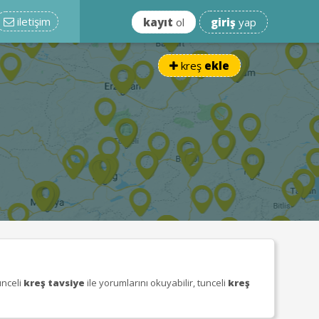
iletişim
kayıt
ol
giriş
yap
kreş
ekle
tunceli
kreş tavsiye
ile yorumlarını okuyabilir, tunceli
kreş