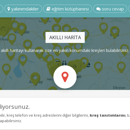
yakınımdakiler
eğitim kütüphanesi
soru cevap
AKILLI HARİTA
akıllı haritayı kullanarak size en yakın konumdaki kreşleri bulabilirsiniz.
eliyorsunuz.
lir, kreş telefon ve kreş adreslerini diğer bilgilerini,
kreş tanıtımlarını
, 
apabilirsiniz.