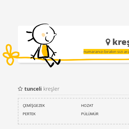
kreş
numaranızı bırakın sizi a
tunceli
kreşler
ÇEMİŞGEZEK
HOZAT
PERTEK
PÜLÜMÜR