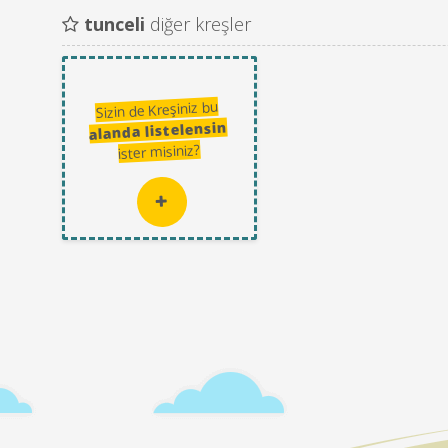
tunceli
diğer kreşler
Sizin de Kreşiniz bu
alanda listelensin
ister misiniz?